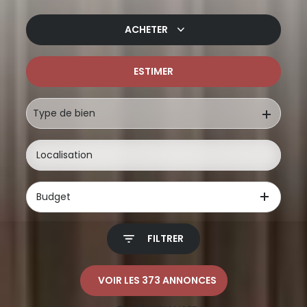
ACHETER
ESTIMER
De l'ancien
De l'immo pro
Type de bien
Budget
FILTRER
VOIR LES
373
ANNONCES