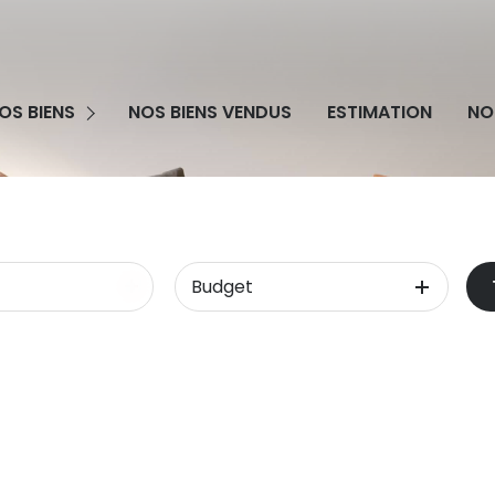
grammes Neufs
OS BIENS
NOS BIENS VENDUS
ESTIMATION
NO
obilier Professionnel
Budget