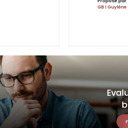
Proposé par
GB I Guylène
Evalu
b
F