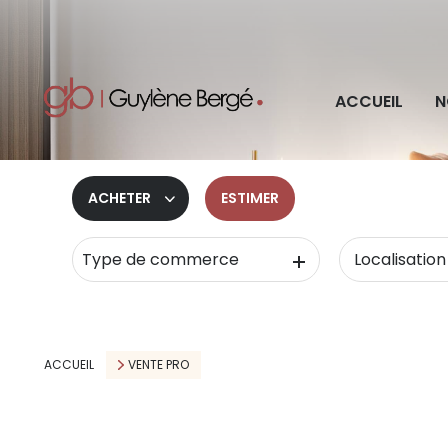
Pro
ACCUEIL
N
Imm
ACHETER
ESTIMER
Type de commerce
De l'ancien
De l'immo pro
ACCUEIL
VENTE PRO