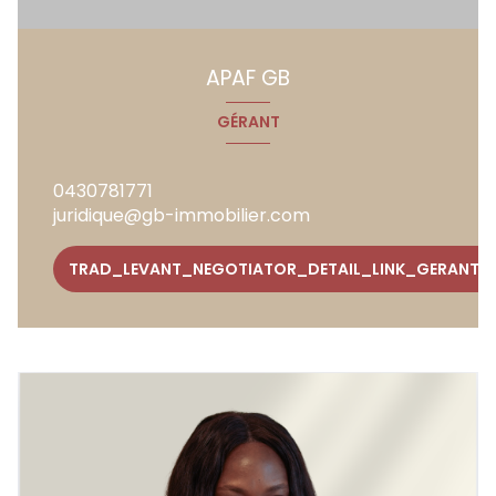
APAF GB
GÉRANT
0430781771
juridique@gb-immobilier.com
TRAD_LEVANT_NEGOTIATOR_DETAIL_LINK_GERANT