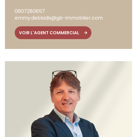
0607280657
emmy.debladis@gb-immobilier.com
VOIR L'AGENT COMMERCIAL