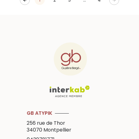
1
2
3
...
4
GB ATYPIK
256 rue de Thor
34070
Montpellier