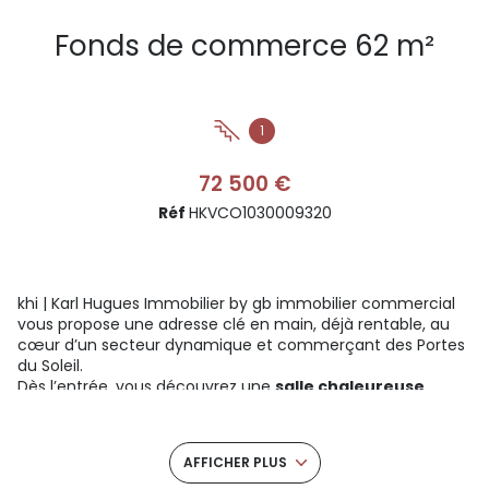
Fonds de commerce 62 m²
1
72 500 €
Réf
HKVCO1030009320
khi | Karl Hugues Immobilier by gb immobilier commercial
vous propose une adresse clé en main, déjà rentable, au
cœur d’un secteur dynamique et commerçant des Portes
du Soleil.
Dès l’entrée, vous découvrez une
salle chaleureuse
d’environ
40 m²
, parfaitement agencée, permettant
d’accueillir
20 à 30 couverts
dans une ambiance
conviviale.
AFFICHER PLUS
L’espace est optimisé pour une activité de