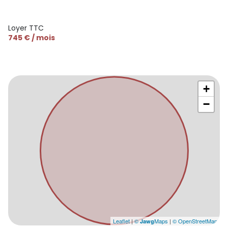
Loyer TTC
745 € / mois
+
−
Leaflet
|
©
Maps
|
© OpenStreetMap
Jawg