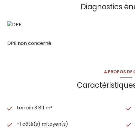
projets. Contactez Karl HUGUES (RSAC : 889 593 703 E
Diagnostics én
Bergé au 0430781771. Honoraires à charge acquéreur. Ter
visibilité, poids lourds, chemin de fer, Sud de la France
DPE non concerné
A PROPOS DE C
Caractéristique
terrain 3 811 m²
-1 côté(s) mitoyen(s)