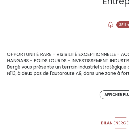
Entre
3811 
OPPORTUNITÉ RARE - VISIBILITÉ EXCEPTIONNELLE - ACC
HANGARS - POIDS LOURDS - INVESTISSEMENT INDUSTRIEL
Bergé vous présente un terrain industriel stratégique 
N113, à deux pas de l'autoroute A9, dans une zone à fo
comprend 640 m² de hangars existants, adaptés aux ac
secteur à fort potentiel logistique.Visibilité optimale 
idéale pour toute activité nécessitant accès rapide, 
AFFICHER PL
commerciale forte. Situé dans un secteur desservi par
grandes agglomérations telles que Montpellier, Nîmes, 
bénéficie d'une accessibilité exceptionnelle et d'un 
Nombreuses possibilités d'exploitation : entrepôt, base 
BILAN ÉNERGÉ
stockage- Le terrain offre également un potentiel d