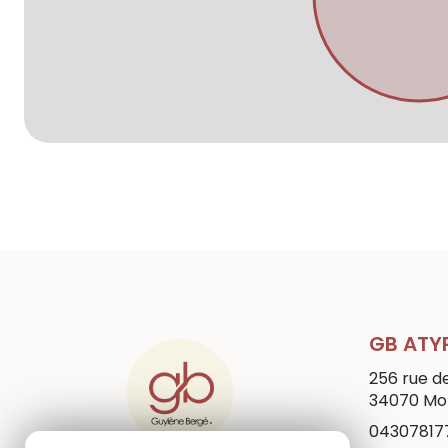
GB ATY
256 rue d
34070
Mon
04307817