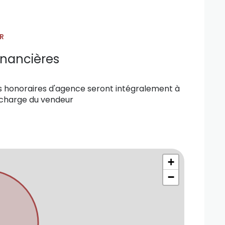
R
inancières
s honoraires d'agence seront intégralement à
 charge du vendeur
+
−