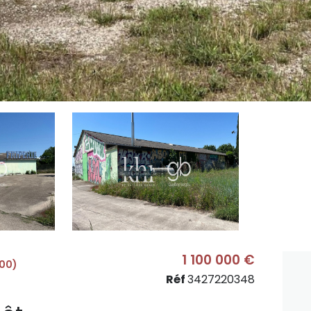
1 100 000 €
900)
Réf
3427220348