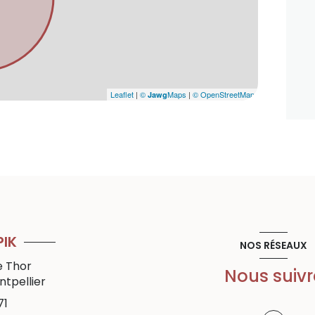
Leaflet
|
©
Maps
|
© OpenStreetMap
Jawg
PIK
NOS RÉSEAUX
e Thor
Nous suivr
tpellier
71