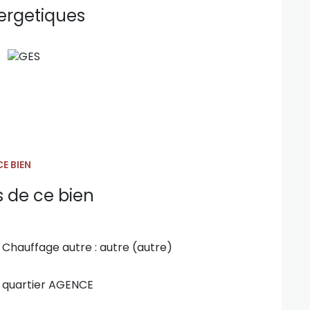
.I.) au 0683001979 ou notre agence Guylène
ergetiques
rain industriel, hangars, logistique, N113, A9,
E BIEN
s de ce bien
Chauffage autre : autre (autre)
quartier AGENCE