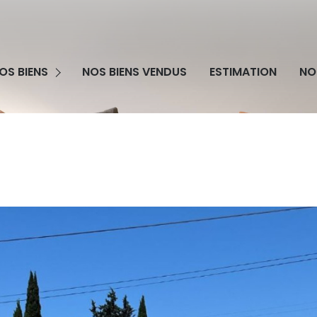
grammes Neufs
OS BIENS
NOS BIENS VENDUS
ESTIMATION
NO
obilier Professionnel