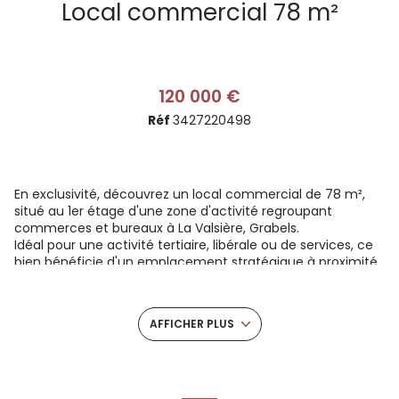
Local commercial 78 m²
120 000 €
Réf
3427220498
En exclusivité, découvrez un local commercial de 78 m²,
situé au 1er étage d'une zone d'activité regroupant
commerces et bureaux à La Valsière, Grabels.
Idéal pour une activité tertiaire, libérale ou de services, ce
bien bénéficie d'un emplacement stratégique à proximité
immédiate de Montpellier.
Le bien est aménagé avec plusieurs espaces bureaux, et
dispose d'une place de stationnement fermées.
AFFICHER PLUS
Caractéristiques :
- Superficie : 78 m²
- Plusieurs espaces bureaux
- Emplacement : 1er étage
- Place de stationnement fermée