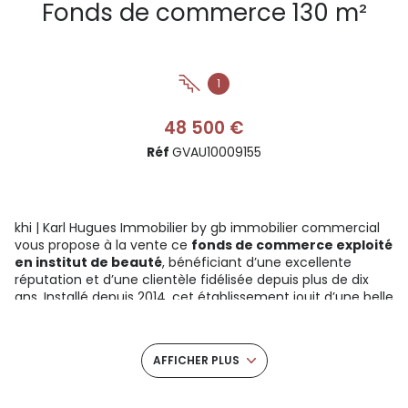
Fonds de commerce 130 m²
1
48 500 €
Réf
GVAU10009155
khi | Karl Hugues Immobilier by gb immobilier commercial
vous propose à la vente ce
fonds de commerce exploité
en institut de beauté
, bénéficiant d’une excellente
réputation et d’une clientèle fidélisée depuis plus de dix
ans. Installé depuis 2014, cet établissement jouit d’une belle
longévité et d’une activité stable, constituant une
opportunité rare pour un professionnel du secteur du bien-
être.
AFFICHER PLUS
Idéalement situé à Jacou, au sein de la dynamique zone
commerciale
Espace Bocaud
, l’institut est implanté dans
un environnement attractif et facilement accessible. Le