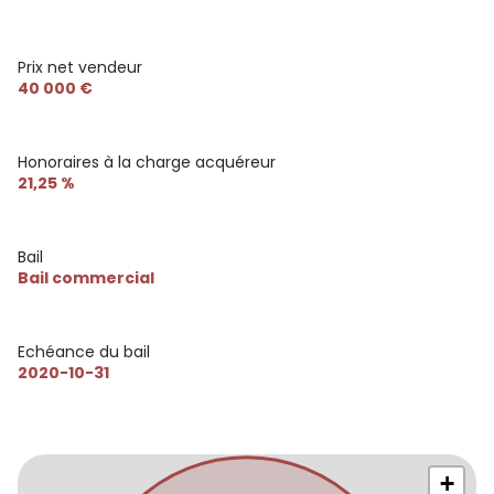
immobilier.com
Les informations sur les risques auxquels ce bien est
exposé sont disponibles sur le site Géorisques du
Prix net vendeur
gouvernement.
40 000 €
Honoraires à la charge acquéreur
21,25 %
Bail
Bail commercial
Echéance du bail
2020-10-31
+