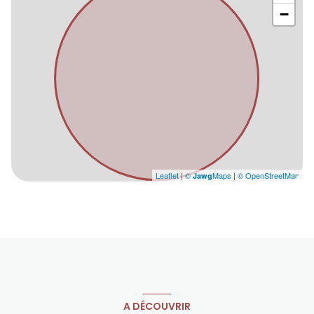
−
Leaflet
|
©
Maps
|
© OpenStreetMap
Jawg
A DÉCOUVRIR