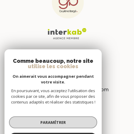
GB ATYPIK
Comme beaucoup, notre site
256 rue de Thor
utilise les cookies
34070
Montpellier
On aimerait vous accompagner pendant
0430781771
votre visite.
management@gb-immobilier.com
En poursuivant, vous acceptez l'utilisation des
cookies par ce site, afin de vous proposer des
contenus adaptés et réaliser des statistiques !
NOS RÉSEAUX
PARAMÉTRER
Nous suivre