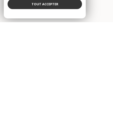
TOUT ACCEPTER
VOTRE ESPACE
Espace propriétaire
SE CONNECTER
© 2026 | Tous droits réservés
Nos honoraires
Nos partenaires
Mentions légales
Admin
Politique RGPD
Cookies