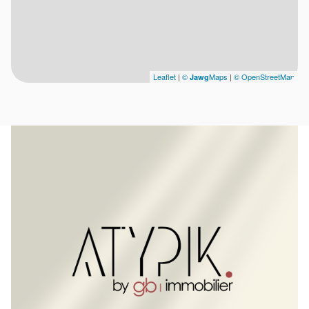
Leaflet
|
©
Maps
|
© OpenStreetMap
Jawg