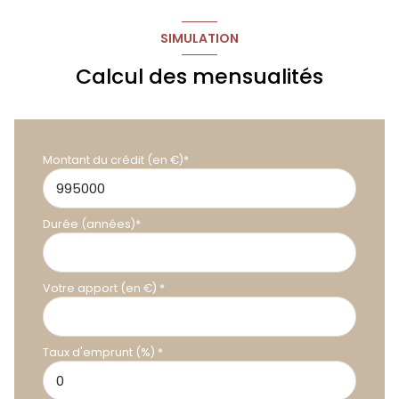
chambre 2
10 m²
SIMULATION
salle d'eau
2.8 m²
Calcul des mensualités
garage couvert
0 m²
chambre 3
12 m²
chambre 4
14.5 m²
Montant du crédit (en €)*
chambre 5
10.7 m²
wc
1.8 m²
Durée (années)*
salle de bain
6 m²
Votre apport (en €) *
Taux d'emprunt (%) *