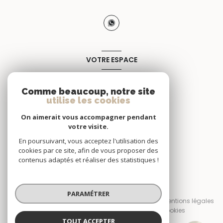
VOTRE ESPACE
Espace propriétaire
Comme beaucoup, notre site
utilise les cookies
SE CONNECTER
On aimerait vous accompagner pendant
votre visite.
En poursuivant, vous acceptez l'utilisation des
cookies par ce site, afin de vous proposer des
contenus adaptés et réaliser des statistiques !
© 2026 | Tous droits réservés
PARAMÉTRER
Nos honoraires
Nos partenaires
Mentions légales
Admin
Politique RGPD
Cookies
TOUT ACCEPTER