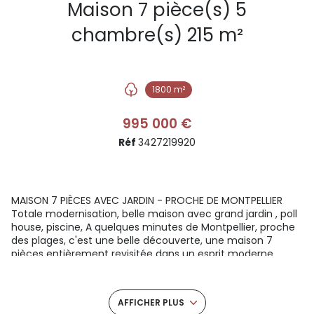
Maison 7 pièce(s) 5
chambre(s) 215 m²
1800 m²
995 000 €
Réf
3427219920
MAISON 7 PIÈCES AVEC JARDIN - PROCHE DE MONTPELLIER
Totale modernisation, belle maison avec grand jardin , poll
house, piscine, A quelques minutes de Montpellier, proche
des plages, c'est une belle découverte, une maison 7
pièces entièrement revisitée dans un esprit moderne,
l'architecte a optimisé la lumière traversante, les volumes
actuels, le détail des finitions, l'ensemble est harmonieux,
Un grand séjour de 80m², avec une cuisine équipée bien
AFFICHER PLUS
intégrée, donne sur une grande terrasse en bois, la vue est