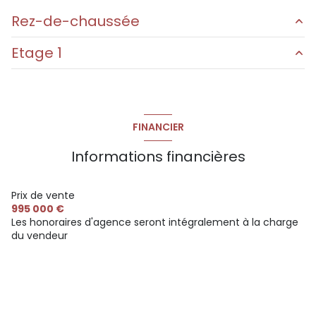
Rez-de-chaussée
Etage 1
entrée
9 m²
vestiare
4 m²
dégagement
15 m²
buanderie
5 m²
FINANCIER
wc
3 m²
Informations financières
salon
48 m²
salle à manger
150 m²
Prix de vente
cuisine
15 m²
995 000 €
Les honoraires d'agence seront intégralement à la charge
dégagement
7 m²
du vendeur
wc
1.3 m²
chambre 1
15.3 m²
dressing
7 m²