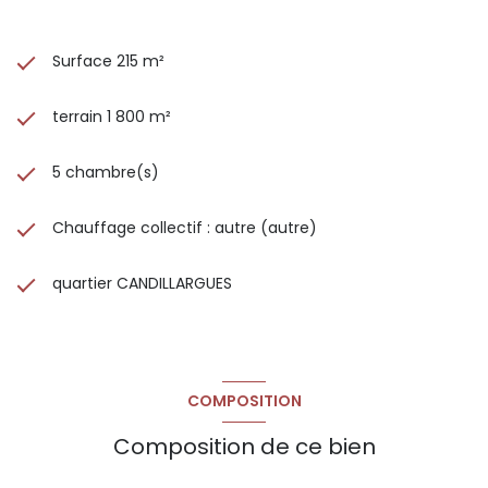
sur les risques auxquels ce bien est exposé sont disponibles
sur le site Géorisques : www.georisques.gouv.fr.
Surface 215 m²
Les informations sur les risques auxquels ce bien est
exposé sont disponibles sur le site
Géorisques
terrain 1 800 m²
5 chambre(s)
Chauffage collectif : autre (autre)
quartier CANDILLARGUES
COMPOSITION
Composition de ce bien