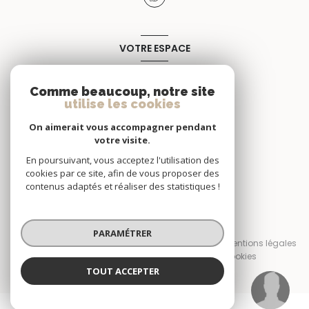
VOTRE ESPACE
Espace propriétaire
Comme beaucoup, notre site
utilise les cookies
SE CONNECTER
On aimerait vous accompagner pendant
votre visite.
En poursuivant, vous acceptez l'utilisation des
cookies par ce site, afin de vous proposer des
contenus adaptés et réaliser des statistiques !
© 2026 | Tous droits réservés
PARAMÉTRER
Nos honoraires
Nos partenaires
Mentions légales
Admin
Politique RGPD
Cookies
TOUT ACCEPTER
Réalisé par :
Karine Chaptal
Négociatrice