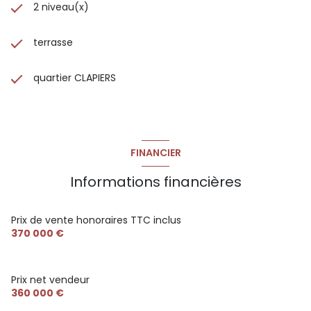
Hérault.
2 niveau(x)
Les informations sur les risques auxquels ce bien est
terrasse
exposé sont disponibles sur le site
Géorisques
quartier CLAPIERS
FINANCIER
Informations financières
Prix de vente honoraires TTC inclus
370 000 €
Prix net vendeur
360 000 €