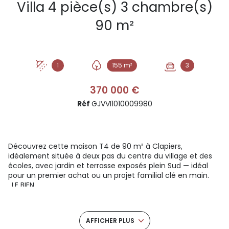
Villa 4 pièce(s) 3 chambre(s)
90 m²
1
155 m²
3
370 000 €
Réf
GJVVI1010009980
Découvrez cette maison T4 de 90 m² à Clapiers,
idéalement située à deux pas du centre du village et des
écoles, avec jardin et terrasse exposés plein Sud — idéal
pour un premier achat ou un projet familial clé en main.
. LE BIEN
- Type : Maison mitoyenne T4
- Surface habitable : 90 m² (Loi Carrez)
- Terrain : 155 m²
AFFICHER PLUS
- 3 chambres avec placards intégrés