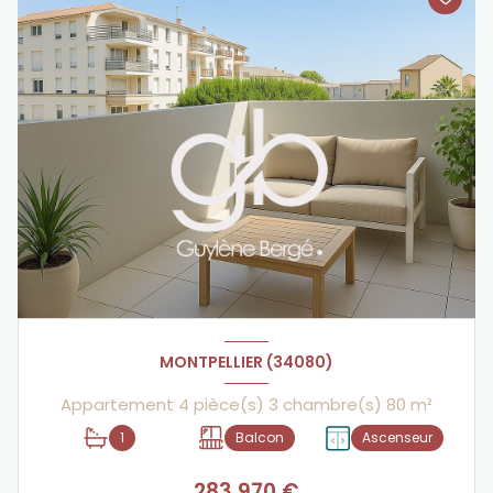
MONTPELLIER (34080)
Appartement 4 pièce(s) 3 chambre(s) 80 m²
1
Balcon
Ascenseur
283 970 €