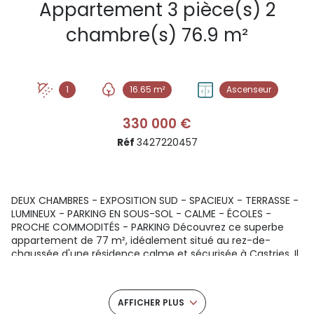
Appartement 3 pièce(s) 2
chambre(s) 76.9 m²
1
16.65 m²
Ascenseur
330 000 €
Réf
3427220457
DEUX CHAMBRES - EXPOSITION SUD - SPACIEUX - TERRASSE -
LUMINEUX - PARKING EN SOUS-SOL - CALME - ÉCOLES -
PROCHE COMMODITÉS - PARKING Découvrez ce superbe
appartement de 77 m², idéalement situé au rez-de-
chaussée d'une résidence calme et sécurisée à Castries. Il
offre un cadre de vie serein et confortable, parfait pour
une famille ou un couple en quête de tranquillité. Dès
l'entrée, un placard intégré optimise l'espace de
AFFICHER PLUS
rangement. Le séjour cuisine lumineux s-ouvre sur une