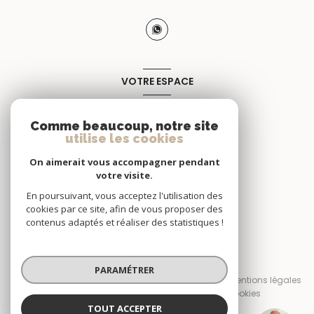
VOTRE ESPACE
Espace propriétaire
Comme beaucoup, notre site
utilise les cookies
SE CONNECTER
On aimerait vous accompagner pendant
votre visite.
En poursuivant, vous acceptez l'utilisation des
cookies par ce site, afin de vous proposer des
contenus adaptés et réaliser des statistiques !
© 2026 | Tous droits réservés
PARAMÉTRER
Nos honoraires
Nos partenaires
Mentions légales
Admin
Politique RGPD
Cookies
TOUT ACCEPTER