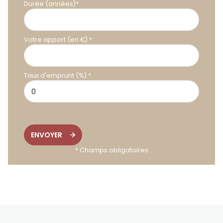
Durée (années)*
Votre apport (en €) *
Taux d'emprunt (%) *
ENVOYER
* Champs obligatoires