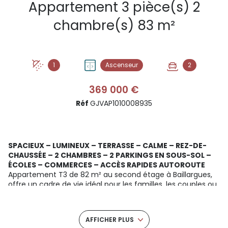
Appartement 3 pièce(s) 2
chambre(s) 83 m²
1
Ascenseur
2
369 000 €
Réf
GJVAP1010008935
SPACIEUX – LUMINEUX – TERRASSE – CALME – REZ-DE-
CHAUSSÉE – 2 CHAMBRES – 2 PARKINGS EN SOUS-SOL –
ÉCOLES – COMMERCES – ACCÈS RAPIDES AUTOROUTE
Appartement T3 de 82 m² au second étage à Baillargues,
offre un cadre de vie idéal pour les familles, les couples ou
les actifs en quête de confort et de sérénité.
Vous serez séduit par la distribution des espaces. Le hall
dessert un WC indépendant, une salle de bain moderne
AFFICHER PLUS
ainsi qu’une chambre parentale dotée d’un dressing,