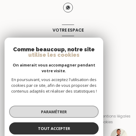
VOTRE ESPACE
Espace propriétaire
Comme beaucoup, notre site
utilise les cookies
SE CONNECTER
On aimerait vous accompagner pendant
votre visite.
En poursuivant, vous acceptez l'utilisation des
cookies par ce site, afin de vous proposer des
contenus adaptés et réaliser des statistiques !
© 2026 | Tous droits réservés
PARAMÉTRER
Nos honoraires
Nos partenaires
Mentions légales
Admin
Politique RGPD
Cookies
TOUT ACCEPTER
Réalisé par :
Simon NOUGARET