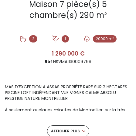
Maison 7 pièce(s) 5
chambre(s) 290 m²
2
1
20000 m²
1 290 000 €
Réf
NSVMA1130009799
MAS D’EXCEPTION À ASSAS PROPRIÉTÉ RARE SUR 2 HECTARES
PISCINE LOFT INDÉPENDANT VUE VIGNES CALME ABSOLU
PRESTIGE NATURE MONTPELLIER
À seulement quelques minutes de Montpellier, sur la très
recherchée commune d’Assas, découvrez un lieu rare où
la nature, le calme et l’authenticité se rencontrent. Niché
au cœur d’un domaine privé d’environ 2 hectares, ce mas
AFFICHER PLUS
de caractère qui intègre notre collection GB SIGANTURE,