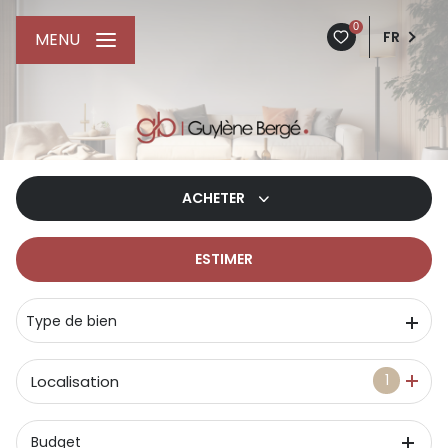
0
FR
MENU
ACHETER
ESTIMER
De l'ancien
De l'immo pro
Type de bien
1
Localisation
Budget