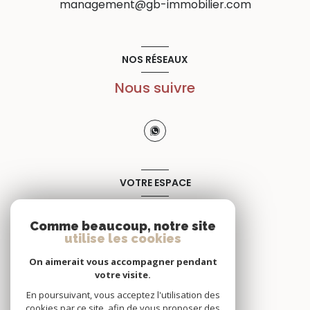
management@gb-immobilier.com
NOS RÉSEAUX
Nous suivre
VOTRE ESPACE
Espace propriétaire
Comme beaucoup, notre site
utilise les cookies
SE CONNECTER
On aimerait vous accompagner pendant
votre visite.
En poursuivant, vous acceptez l'utilisation des
cookies par ce site, afin de vous proposer des