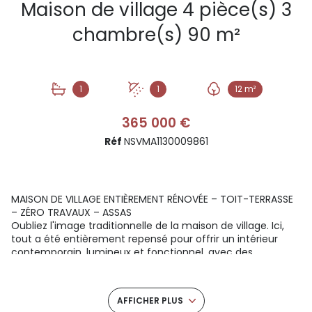
Maison de village 4 pièce(s) 3
chambre(s) 90 m²
1
1
12 m²
365 000 €
Réf
NSVMA1130009861
MAISON DE VILLAGE ENTIÈREMENT RÉNOVÉE – TOIT-TERRASSE
– ZÉRO TRAVAUX – ASSAS
Oubliez l'image traditionnelle de la maison de village. Ici,
tout a été entièrement repensé pour offrir un intérieur
contemporain, lumineux et fonctionnel, avec des
prestations que l'on retrouve habituellement dans des
constructions beaucoup plus récentes. Au cœur du centre
historique d'Assas, cette maison de 90,1 m² entièrement
AFFICHER PLUS
rénovée conjugue confort moderne, excellente