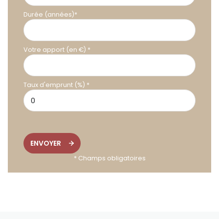
Durée (années)*
Votre apport (en €) *
Taux d'emprunt (%) *
ENVOYER
* Champs obligatoires