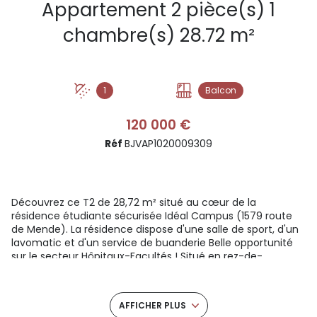
Appartement 2 pièce(s) 1
chambre(s) 28.72 m²
1
Balcon
120 000 €
Réf
BJVAP1020009309
Découvrez ce T2 de 28,72 m² situé au cœur de la
résidence étudiante sécurisée Idéal Campus (1579 route
de Mende). La résidence dispose d'une salle de sport, d'un
lavomatic et d'un service de buanderie Belle opportunité
sur le secteur Hôpitaux-Facultés ! Situé en rez-de-
chaussée, cet appartement bénéficie d'une situation
géographique privilégiée : Proximité immédiate des
facultés (Université Paul-Valéry, Facultés de Sciences).
AFFICHER PLUS
Secteur dynamique parfaitement desservi par les