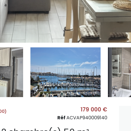
179 000 €
00)
Réf
ACVAP940009140