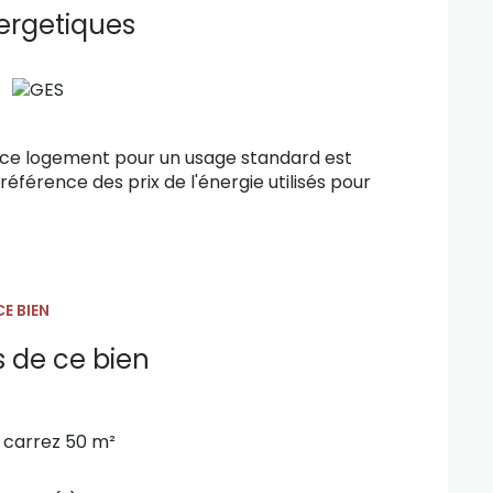
nts, de la grande roue du Cap et d'Aqualand.
ergetiques
aire et/ou Investissement Locatif.
 jusqu'à Avril 2027, possibilité du locataire
s.
mplacement et sa vue, contactez-moi: Céline
t exposé sont consultables sur le site
 ce logement pour un usage standard est
éférence des prix de l'énergie utilisés pour
E BIEN
s de ce bien
carrez 50 m²