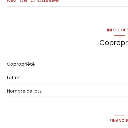
chambre
cuisine
INFO COP
salon/sejour
Copropr
Copropriété
Lot n°
Nombre de lots
FINANCIE