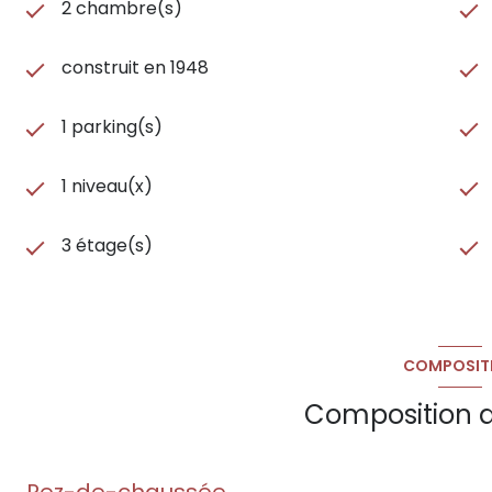
2 chambre(s)
construit en 1948
1 parking(s)
1 niveau(x)
3 étage(s)
COMPOSIT
Composition d
Rez-de-chaussée