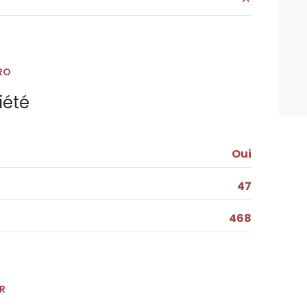
m²
m²
RO
m²
iété
Oui
47
468
R