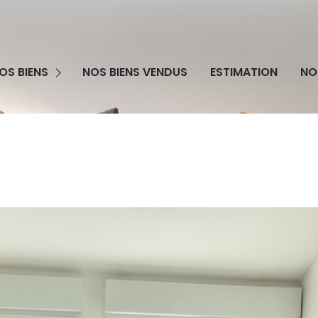
grammes Neufs
OS BIENS
NOS BIENS VENDUS
ESTIMATION
NO
obilier Professionnel