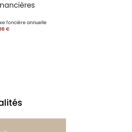
inancières
xe foncière annuelle
016 €
lités