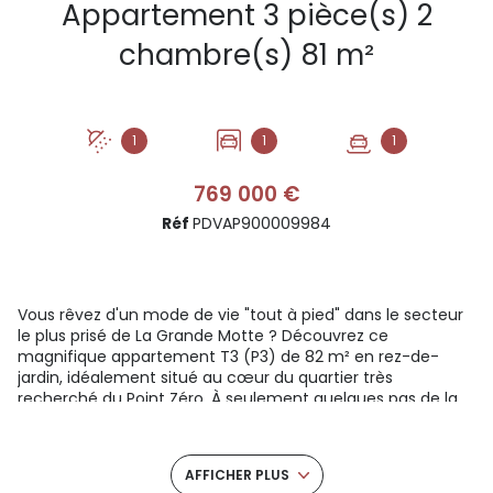
Appartement 3 pièce(s) 2
chambre(s) 81 m²
1
1
1
769 000 €
Réf
PDVAP900009984
Vous rêvez d'un mode de vie "tout à pied" dans le secteur
le plus prisé de La Grande Motte ? Découvrez ce
magnifique appartement T3 (P3) de 82 m² en rez-de-
jardin, idéalement situé au cœur du quartier très
recherché du Point Zéro. À seulement quelques pas de la
plage, du centre-ville et de toutes les commodités, ce
bien clé en main réunit des prestations exceptionnelles et
très rares sur le marché.
AFFICHER PLUS
Un espace de vie lumineux, convivial et traversant