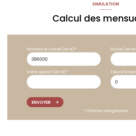
SIMULATION
Calcul des mensua
Montant du crédit (en €)*
Durée (anné
Votre apport (en €) *
Taux d'empru
ENVOYER
* Champs obligatoires