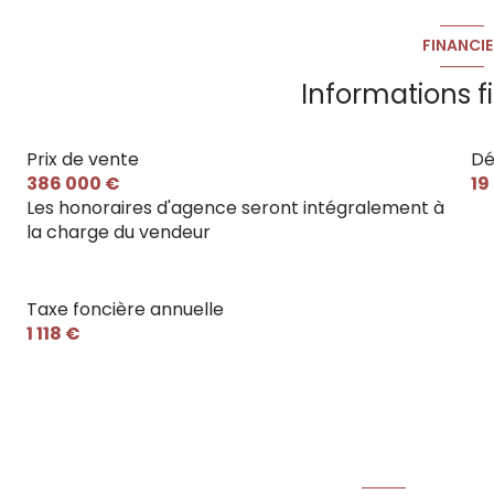
chambre 2
FINANCIE
chambre 3
Informations f
séjour cuisine
Prix de vente
Dé
salle d'eau
386 000 €
19
pool house
Les honoraires d'agence seront intégralement à
la charge du vendeur
local technique
Taxe foncière annuelle
1 118 €