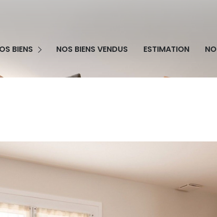
grammes Neufs
OS BIENS
NOS BIENS VENDUS
ESTIMATION
NO
obilier Professionnel