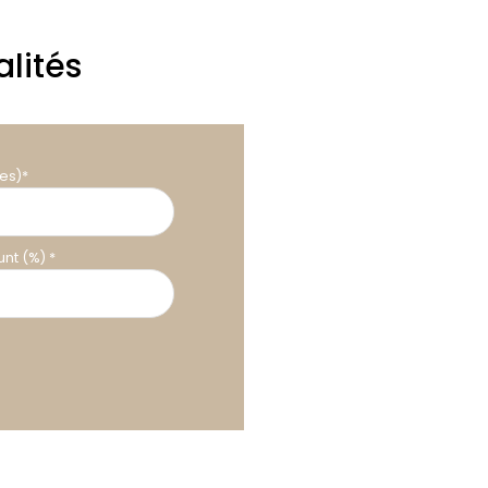
lités
es)*
nt (%) *