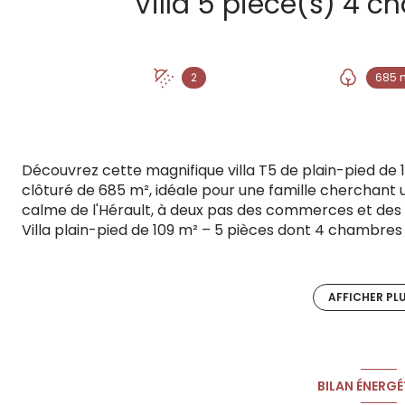
2
685 
Découvrez cette magnifique villa T5 de plain-pied de 
clôturé de 685 m², idéale pour une famille cherchant u
calme de l'Hérault, à deux pas des commerces et des 
Villa plain-pied de 109 m² – 5 pièces dont 4 chambres 
et arboré de 685 m². Garage avec borne de recharge é
Année de construction : 2007. DPE classe A – GES clas
(neuve). Ballon thermodynamique. Charges en copropri
AFFICHER PL
foncière : 1118 euros.
Dès l'entrée, un grand séjour-cuisine baigné de lumière
bois de 60 m² grâce à une baie vitrée à galandage — l'
La piscine de 3 x 5,5 m avec traitement au sel et bâch
BILAN ÉNERGÉ
technique de 4 m² composent un espace extérieur de