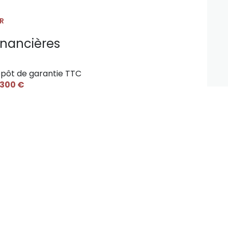
12 m²
R
9 m²
inancières
42 m²
pôt de garantie TTC
4 m²
 300 €
9 m²
4 m²