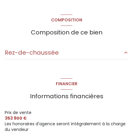
COMPOSITION
Composition de ce bien
Rez-de-chaussée
cuisine
0 m²
salon/sejour
0 m²
FINANCIER
chambre
0 m²
Informations financières
chambre
0 m²
toilette
0 m²
Prix de vente
353 900 €
salle de bain
0 m²
Les honoraires d'agence seront intégralement à la charge
du vendeur
garage
0 m²