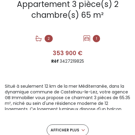
Appartement 3 pièce(s) 2
chambre(s) 65 m²
2
1
353 900 €
Réf
3427219825
Situé à seulement 12 km de la mer Méditerranée, dans la
dynamique commune de Castelnau-le-Lez, votre agence
GB Immobilier vous propose ce charmant 3 pièces de 65.35
m², niché au sein d'une résidence moderne de 12
logements. Ce logement lumineux dispose d'un balcon,
parfait pour profiter des beaux jours, ainsi que d'une place
de parking privative. Conçu pour le bien-être de ses
résidents, il s-inscrit dans un environnement verdoyant,
AFFICHER PLUS
avec un agréable vis-à-vis végétalisé à l'arrière,