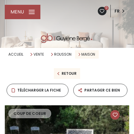
0
FR
MENU
ACCUEIL
VENTE
ROUSSON
MAISON
RETOUR
TÉLÉCHARGER LA FICHE
PARTAGER CE BIEN
COUP DE COEUR