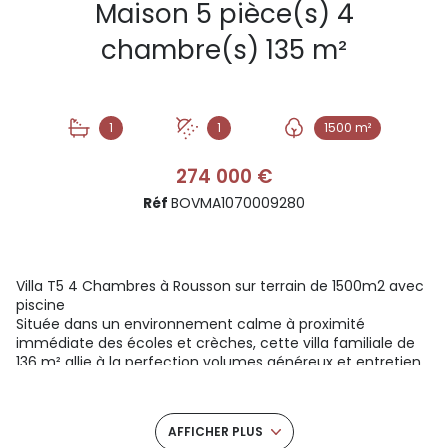
Maison 5 pièce(s) 4
chambre(s) 135 m²
1
1
1500 m²
274 000 €
Réf
BOVMA1070009280
Villa T5 4 Chambres à Rousson sur terrain de 1500m2 avec
piscine
Située dans un environnement calme à proximité
immédiate des écoles et crèches, cette villa familiale de
136 m² allie à la perfection volumes généreux et entretien
irréprochable. Implantée sur une parcelle paysagée et
entièrement close de 1 518 m², cette propriété est une
opportunité rare sur le secteur de Rousson.
AFFICHER PLUS
Un espace de vie tourné vers le confort