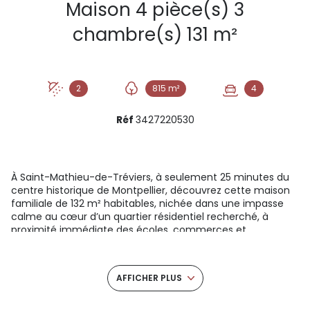
Maison 4 pièce(s) 3
chambre(s) 131 m²
2
815 m²
4
Réf
3427220530
À Saint-Mathieu-de-Tréviers, à seulement 25 minutes du
centre historique de Montpellier, découvrez cette maison
familiale de 132 m² habitables, nichée dans une impasse
calme au cœur d’un quartier résidentiel recherché, à
proximité immédiate des écoles, commerces et
transports.
Dès l’entrée, une pièce de vie lumineuse vous accueille,
articulée autour d’une cuisine ouverte conviviale.
AFFICHER PLUS
Cet espace de plus de 40 m² s’ouvre directement sur une
terrasse ensoleillée et une piscine, offrant un cadre de vie
idéal pour profiter des beaux jours en famille.