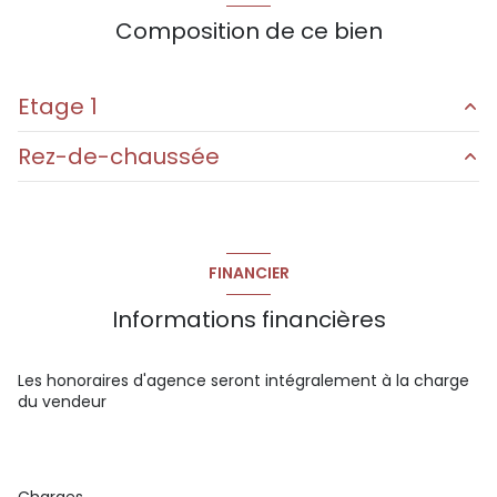
exposé sont disponibles sur le site
Géorisques
Composition de ce bien
Etage 1
Rez-de-chaussée
palier
3 m²
chambre 3
24.5 m²
sejour
34.5 m²
cuisine
18.5 m²
FINANCIER
wc
1.4 m²
Informations financières
couloir
8 m²
salle de bain
9 m²
Les honoraires d'agence seront intégralement à la charge
du vendeur
chambre 1
13.75 m²
chambre 2
15.5 m²
cellier
3.75 m²
Charges