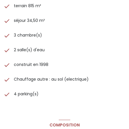
ID annonce : 3427220530
terrain 815 m²
Vie de village et proximité :
Saint-Mathieu-de-Tréviers offre une qualité de vie
recherchée, entre nature et commodités.
séjour 34,50 m²
Commerces, boulangerie, services médicaux, écoles
maternelle et primaire à moins de 5 minutes, collège à 6
3 chambre(s)
minutes.
Le marché hebdomadaire, les sentiers de randonnée au
pied du Pic Saint-Loup, et la ligne de bus 615 vers
2 salle(s) d'eau
Montpellier (arrêt à proximité, environ 35 min jusqu’à la
station Tram "Occitanie") rendent le quotidien agréable et
pratique.
construit en 1998
Contact :
Simon Nougaret (RSAC 939 939 807) – 07 67 67 90 63
Chauffage autre : au sol (electrique)
ou
Jérôme Gaume (RSAC 953 688) – 06 73 49 65 77
Disponibles 7j/7 – en cas d’indisponibilité, laissez un SMS
4 parking(s)
pour une réponse rapide.
saint-mathieu-de-tréviers, maison familiale, piscine, suite
parentale, pic saint-loup, nord montpellier, télétravail,
calme, vie de village, nature, écoles, commerces, famille
Les informations sur les risques auxquels ce bien est
COMPOSITION