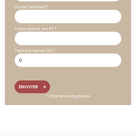
Durée (années)*
Votre apport (en €) *
Taux d'emprunt (%) *
ENVOYER
* Champs obligatoires