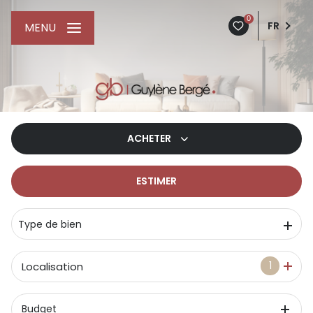
0
FR
MENU
ACHETER
ESTIMER
De l'ancien
De l'immo pro
Type de bien
1
Localisation
Budget