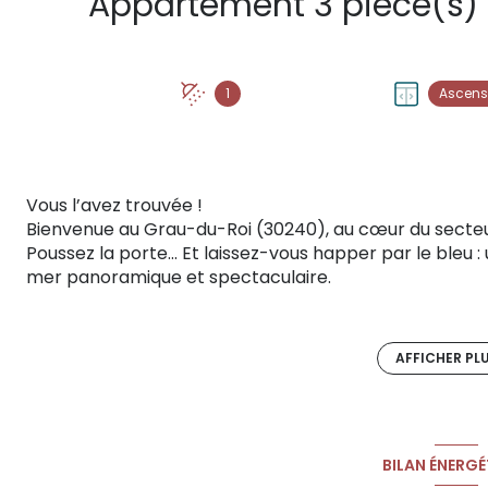
1
Ascens
Vous l’avez trouvée !
Bienvenue au Grau-du-Roi (30240), au cœur du secteu
Poussez la porte... Et laissez-vous happer par le bleu
mer panoramique et spectaculaire.
Le combo parfait : Une adresse exclusive les pieds da
combinant le charme de la station balnéaire gardoise 
transports de Montpellier. Un véritable coup de cœu
AFFICHER PL
entre ?
LE PRIVILÈGE D'UN PANORAMA UNIQUE ET D'UN AGENC
Le spectacle de la pièce de vie :
Dès l'entrée, vos yeux sont irrésistiblement attirés par
BILAN ÉNERGÉ
lumineux s'ouvre sur un panorama azur saisissant. Ici, 