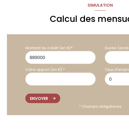
SIMULATION
Calcul des mensua
Montant du crédit (en €)*
Durée (anné
Votre apport (en €) *
Taux d'empru
ENVOYER
* Champs obligatoires