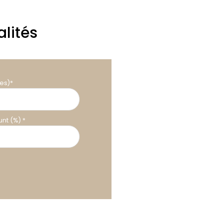
lités
es)*
nt (%) *