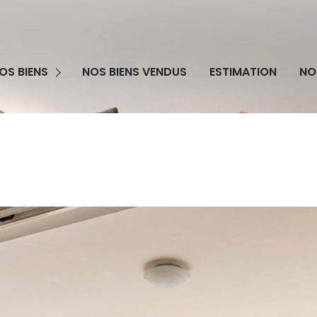
grammes Neufs
OS BIENS
NOS BIENS VENDUS
ESTIMATION
NO
obilier Professionnel