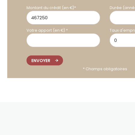
Montant du crédit (en €)*
Durée (anné
Votre apport (en €) *
Taux d'empru
ENVOYER
* Champs obligatoires