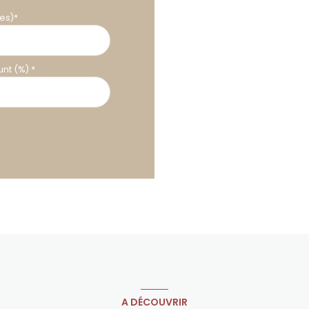
es)*
nt (%) *
A DÉCOUVRIR