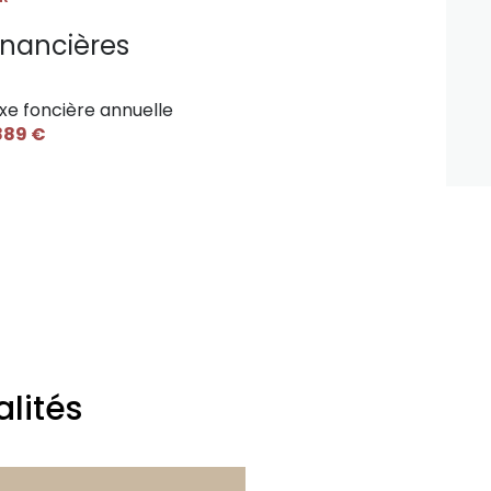
inancières
xe foncière annuelle
889 €
lités