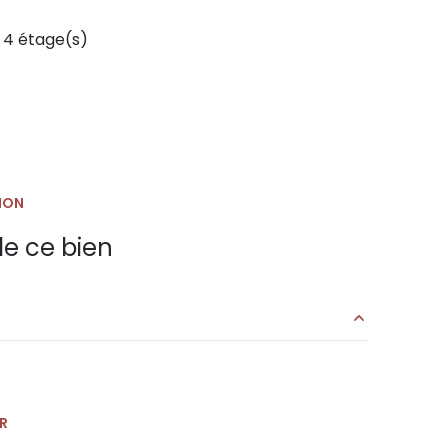
4 étage(s)
ION
e ce bien
16.50 m²
3.6 m²
R