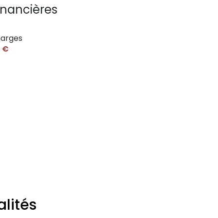
inancières
arges
 €
lités