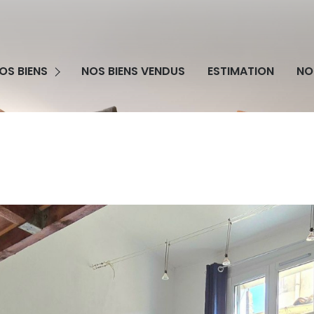
grammes Neufs
OS BIENS
NOS BIENS VENDUS
ESTIMATION
NO
obilier Professionnel