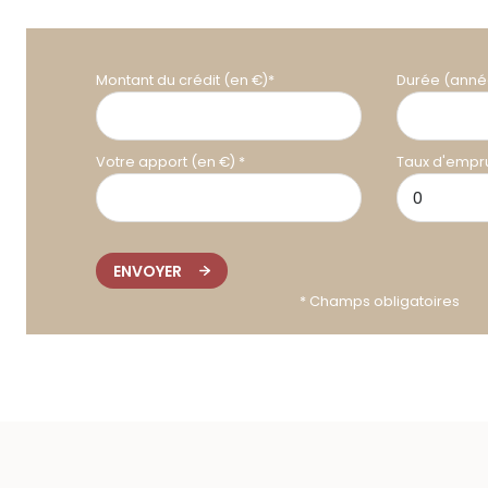
Montant du crédit (en €)*
Durée (anné
Votre apport (en €) *
Taux d'empru
ENVOYER
* Champs obligatoires