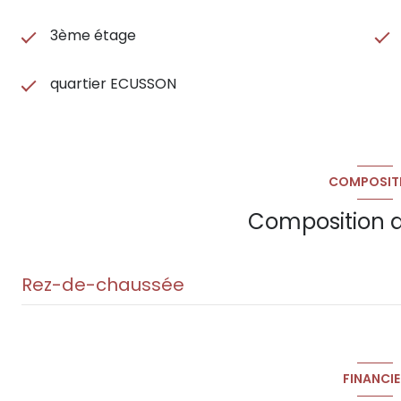
3ème étage
quartier ECUSSON
COMPOSIT
Composition d
Rez-de-chaussée
pièce à vivre
salle d'eau
FINANCIE