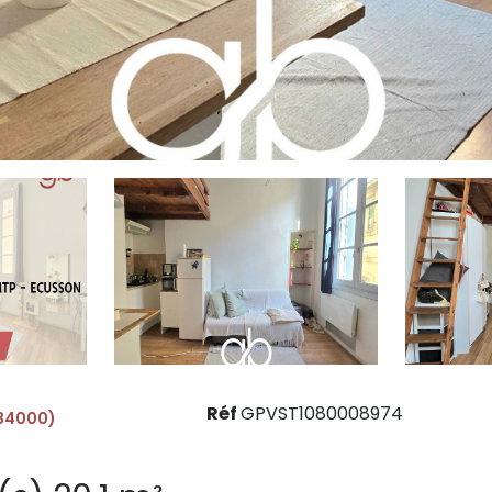
Réf
GPVST1080008974
(34000)