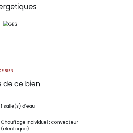
ergetiques
 investissement locatif, premier achat, meublé,
f, étudiant, hypercentre.
E BIEN
s de ce bien
1 salle(s) d'eau
Chauffage individuel : convecteur
(electrique)