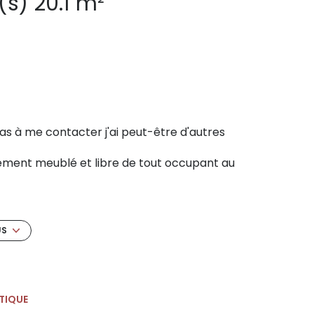
Studio 1 pièce(s) 20.1 m²
pas à me contacter j'ai peut-être d'autres
rement meublé et libre de tout occupant au
 le centre historique de Montpellier, cet
 à proximité immédiate des commerces,
US
avec coin cuisine équipée, d’une mezzanine
e d’eau avec WC.
 dans le secteur) ou un
premier achat
.
882291) pour réserver votre créneau de
TIQUE