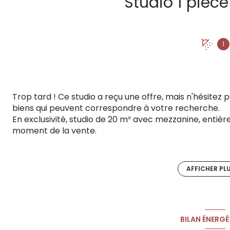
1
Trop tard ! Ce studio a reçu une offre, mais n'hésitez 
biens qui peuvent correspondre à votre recherche.
En exclusivité, studio de 20 m² avec mezzanine, entiè
moment de la vente.
Situé rue de la Petite Loge, au cœur de l’Écusson, dans
appartement bénéficie d’un emplacement privilégié,
transports et universités.
AFFICHER PL
Le bien se compose d’une pièce principale lumineuse 
permettant un espace nuit confortable, et d’une sall
Idéal pour un
investissement locatif
(forte demande
Merci de
contacter Priscilla GOMANNE EI (RSAC 983
BILAN ÉNERGÉ
visite.