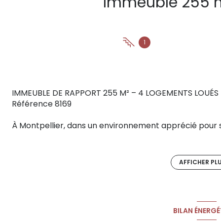
1
IMMEUBLE DE RAPPORT 255 M² – 4 LOGEMENTS LOUÉS –
Référence 8169
À Montpellier, dans un environnement apprécié pour so
esprit village, découvrez cet immeuble de rapport d'e
investisseurs à la recherche d'un placement rentable 
AFFICHER PL
Entièrement loué, l'ensemble développe aujourd'hui 31 
rentabilité brute immédiate de 7,6 %.
Au-delà de ses performances locatives, ce bien sédu
BILAN ÉNERGÉ
de proximité, établissements scolaires, marché, serv