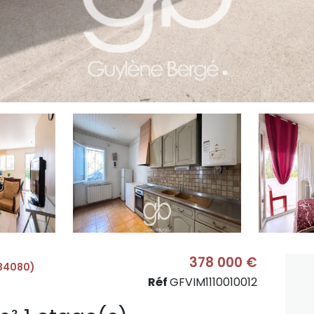
378 000 €
(34080)
Réf
GFVIM1110010012