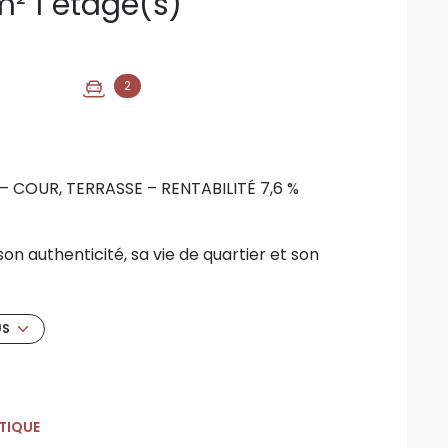
Immeuble 255 m² 1 etage(s)
2
 COUR, TERRASSE – RENTABILITÉ 7,6 %
n authenticité, sa vie de quartier et son
nviron 255 m², une opportunité rare pour les
et sécurisé.
US
860 € de revenus locatifs annuels, soit une
it par son cadre de vie recherché. Commerces
TIQUE
ices et transports en commun sont accessibles