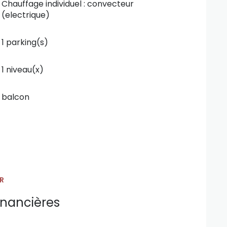
Chauffage individuel : convecteur
(electrique)
1 parking(s)
1 niveau(x)
ieurs véhicules
balcon
 locative
R
inancières