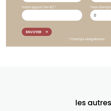
Votre apport (en €) *
Taux d'empru
ENVOYER
* Champs obligatoires
les autre