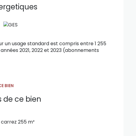
occupants.
ergetiques
é locative grâce à la proximité des pôles
nsi que du secteur Hôpitaux-Facultés. Une
e constante auprès des étudiants, jeunes actifs
r un usage standard est compris entre 1 255
es années 2021, 2022 et 2023 (abonnements
sse, d'une loggia et d'une cave
E BIEN
s de ce bien
carrez 255 m²