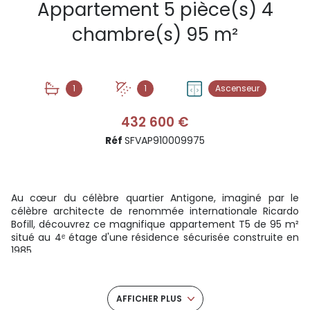
Appartement 5 pièce(s) 4
chambre(s) 95 m²
1
1
Ascenseur
432 600 €
Réf
SFVAP910009975
Au cœur du célèbre quartier Antigone, imaginé par le
célèbre architecte de renommée internationale Ricardo
Bofill, découvrez ce magnifique appartement T5 de 95 m²
situé au 4ᵉ étage d'une résidence sécurisée construite en
1985.
Véritable référence de l'urbanisme montpelliérain,
Antigone séduit par son architecture monumentale
inspirée de la Grèce antique, ses vastes espaces piétons et
AFFICHER PLUS
son cadre de vie privilégié.