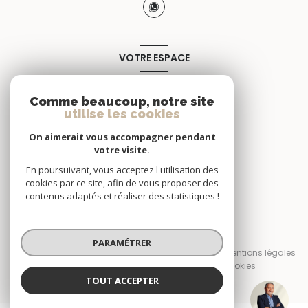
VOTRE ESPACE
Espace propriétaire
Comme beaucoup, notre site
utilise les cookies
SE CONNECTER
On aimerait vous accompagner pendant
votre visite.
En poursuivant, vous acceptez l'utilisation des
cookies par ce site, afin de vous proposer des
contenus adaptés et réaliser des statistiques !
© 2026 | Tous droits réservés
PARAMÉTRER
Nos honoraires
Nos partenaires
Mentions légales
Admin
Politique RGPD
Cookies
TOUT ACCEPTER
Réalisé par :
Frédéric SANZ
Négociateur