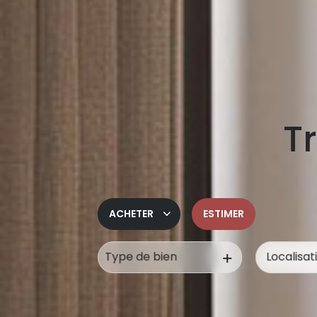
Tr
ACHETER
ESTIMER
Type de bien
De l'ancien
De l'immo pro