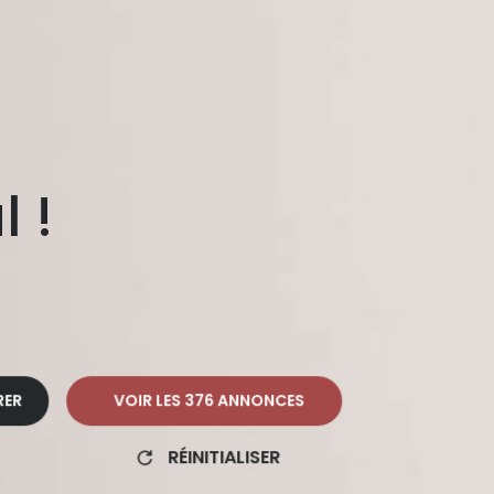
l !
RER
VOIR LES
376
ANNONCES
RÉINITIALISER