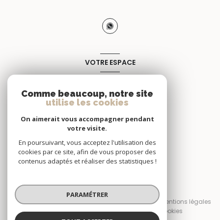
VOTRE ESPACE
Espace propriétaire
Comme beaucoup, notre site
utilise les cookies
SE CONNECTER
On aimerait vous accompagner pendant
votre visite.
En poursuivant, vous acceptez l'utilisation des
cookies par ce site, afin de vous proposer des
contenus adaptés et réaliser des statistiques !
© 2026 | Tous droits réservés
PARAMÉTRER
Nos honoraires
Nos partenaires
Mentions légales
Admin
Politique RGPD
Cookies