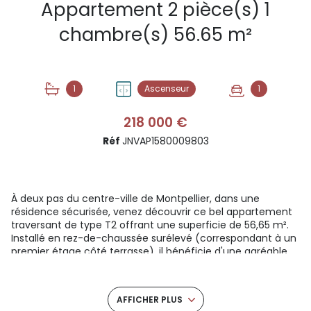
Appartement 2 pièce(s) 1
chambre(s) 56.65 m²
1
Ascenseur
1
218 000 €
Réf
JNVAP1580009803
À deux pas du centre-ville de Montpellier, dans une
résidence sécurisée, venez découvrir ce bel appartement
traversant de type T2 offrant une superficie de 56,65 m².
Installé en rez-de-chaussée surélevé (correspondant à un
premier étage côté terrasse), il bénéficie d'une agréable
luminosité grâce à sa double exposition Est/Ouest.
Dès l'entrée, vous serez séduit par ses volumes généreux
et sa distribution fonctionnelle. Le spacieux séjour de 23,1
AFFICHER PLUS
m², baigné de lumière naturelle, offre un cadre de vie