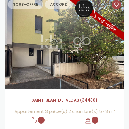
SOUS-OFFRE
ACCORD
SAINT-JEAN-DE-VÉDAS (34430)
Appartement 3 pièce(s) 2 chambre(s) 57.8 m²
1
1