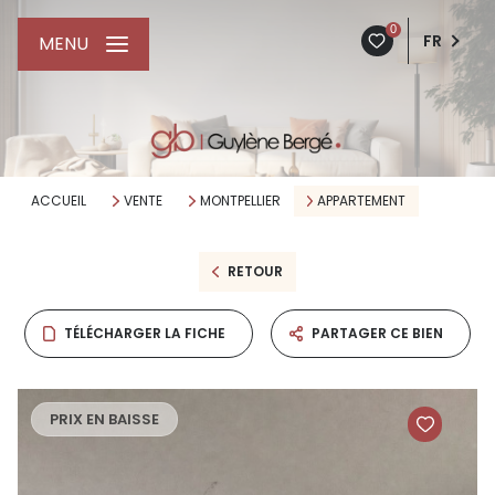
0
FR
MENU
ACCUEIL
VENTE
MONTPELLIER
APPARTEMENT
RETOUR
TÉLÉCHARGER LA FICHE
PARTAGER CE BIEN
PRIX EN BAISSE