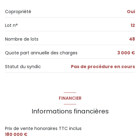
1er étage
Copropriété
Oui
6 étage(s)
Lot n°
12
ascenseur
Nombre de lots
48
balcon
Quote part annuelle des charges
3 000 €
Statut du syndic
Pas de procédure en cours
visiophone
interphone
FINANCIER
accès handicapé
Informations financières
Prix de vente honoraires TTC inclus
180 000 €