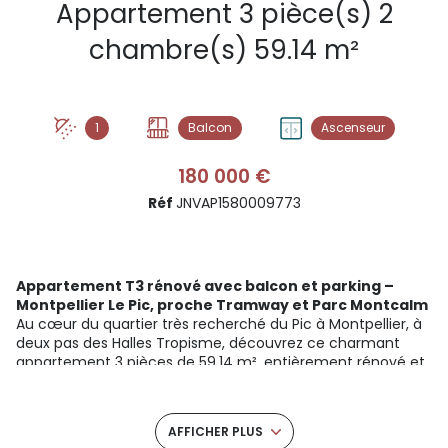
Appartement 3 pièce(s) 2
chambre(s) 59.14 m²
1
Balcon
Ascenseur
180 000 €
Réf
JNVAP1580009773
Appartement T3 rénové avec balcon et parking –
Montpellier Le Pic, proche Tramway et Parc Montcalm
Au cœur du quartier très recherché du Pic à Montpellier, à
deux pas des Halles Tropisme, découvrez ce charmant
appartement 3 pièces de 59,14 m², entièrement rénové et
prêt à accueillir ses nouveaux occupants. Situé au 1er
étage d’une résidence fermée, sécurisée et parfaitement
entretenue, ce bien offre un cadre de vie paisible, idéal
AFFICHER PLUS
pour ceux qui recherchent à la fois tranquillité et proximité