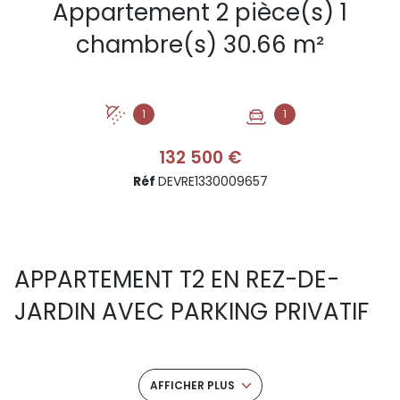
Appartement 2 pièce(s) 1
chambre(s) 30.66 m²
1
1
132 500 €
Réf
DEVRE1330009657
APPARTEMENT T2 EN REZ-DE-
JARDIN AVEC PARKING PRIVATIF
À MONTPELLIER
Un appartement fonctionnel avec
AFFICHER PLUS