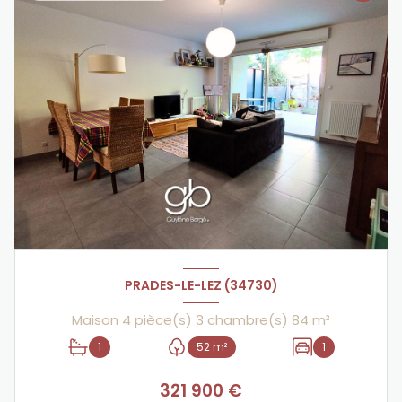
PRADES-LE-LEZ (34730)
Maison 4 pièce(s) 3 chambre(s) 84 m²
1
52 m²
1
321 900 €