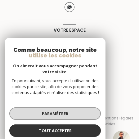
VOTRE ESPACE
Espace propriétaire
Comme beaucoup, notre site
utilise les cookies
SE CONNECTER
On aimerait vous accompagner pendant
votre visite.
En poursuivant, vous acceptez l'utilisation des
cookies par ce site, afin de vous proposer des
contenus adaptés et réaliser des statistiques !
© 2026 | Tous droits réservés
PARAMÉTRER
Nos honoraires
Nos partenaires
Mentions légales
Admin
Politique RGPD
Cookies
TOUT ACCEPTER
Réalisé par :
Nicolas ZAJTMAN