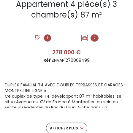
Appartement 4 pièce(s) 3
chambre(s) 87 m²
1
2
278 000 €
Réf
ZNVAP1270009499
DUPLEX FAMILIAL T4 AVEC DOUBLES TERRASSES ET GARAGES -
MONTPELLIER LIGNE 5
Ce duplex de type T4, développant 87 m² habitables, se
situe Avenue du XV de France à Montpellier, au sein du
secteur résidentiel du Pas du Loup. Niché dans un
immeuble à taille humaine de seulement trois étages, cet
appartement propose une organisation fluide et
fonctionnelle, pensée pour simplifier le quotidien d'une
AFFICHER PLUS
famille. Son emplacement stratégique permet de concilier