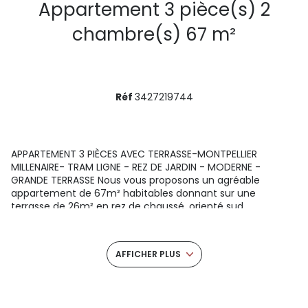
Appartement 3 pièce(s) 2
chambre(s) 67 m²
Réf
3427219744
APPARTEMENT 3 PIÈCES AVEC TERRASSE-MONTPELLIER
MILLENAIRE- TRAM LIGNE - REZ DE JARDIN - MODERNE -
GRANDE TERRASSE Nous vous proposons un agréable
appartement de 67m² habitables donnant sur une
terrasse de 26m² en rez de chaussé, orienté sud,
L'appartement se compose d'un hall d'entrée avec un
grand placard, le séjour ouvert équipé d'une cuisine
récente, beaucoup de rangements, 2 chambres avec
AFFICHER PLUS
placard, une salle de bain, un wc indépendant, De plus vous
bénéficiez d'un garage fermé en sous sol, Pas de
procédure en cours nombre de lot 41 principaux charges :
450â‚¬ trimestre, comprenant l'eau chaude, chauffage,