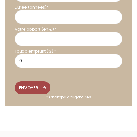
Durée (années)*
Votre apport (en €) *
Taux d'emprunt (%) *
ENVOYER
* Champs obligatoires