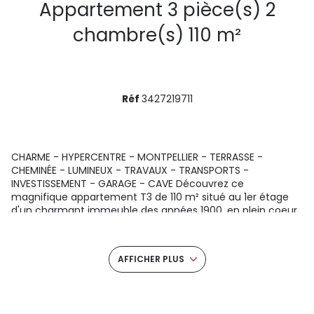
Appartement 3 pièce(s) 2
chambre(s) 110 m²
Réf
3427219711
CHARME - HYPERCENTRE - MONTPELLIER - TERRASSE -
CHEMINÉE - LUMINEUX - TRAVAUX - TRANSPORTS -
INVESTISSEMENT - GARAGE - CAVE Découvrez ce
magnifique appartement T3 de 110 m² situé au 1er étage
d'un charmant immeuble des années 1900, en plein coeur
de Montpellier, sur la très prisée Place Laissac. Idéal pour les
amoureux des travaux et du charme de l'ancien, cet
appartement offre un potentiel exceptionnel pour devenir
AFFICHER PLUS
votre résidence principale ou un investissement locatif de
choix. Dès l'entrée, vous serez séduit par le grand salon
lumineux, agrémenté d'une très jolie cheminée d'époque,
parfait pour des moments conviviaux en famille ou entre