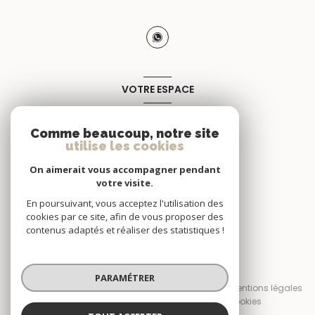
VOTRE ESPACE
Espace propriétaire
Comme beaucoup, notre site
utilise les cookies
SE CONNECTER
On aimerait vous accompagner pendant
votre visite.
En poursuivant, vous acceptez l'utilisation des
cookies par ce site, afin de vous proposer des
contenus adaptés et réaliser des statistiques !
© 2026 | Tous droits réservés
PARAMÉTRER
Nos honoraires
Nos partenaires
Mentions légales
Admin
Politique RGPD
Cookies