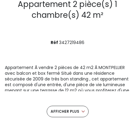
Appartement 2 pièce(s) 1
chambre(s) 42 m²
Réf
3427219486
Appartement Ã vendre 2 pièces de 42 m2 Ã MONTPELLIER
avec balcon et box fermé Situé dans une résidence
sécurisée de 2009 de très bon standing , cet appartement
est composé d'une entrée, d'une pièce de vie lumineuse
menant sur une terrasse de 12 m2 où vous profiterez d'une
belle vue dégagée sur le parc Charpak, d'une cuisine
aménagée, d'une chambre avec placard, d'une salle de
bain avec baignoire et d'un wc séparé. Un box fermé
AFFICHER PLUS
complète ce bien. Vous n'avez plus qu'Ã poser vos valises
et profiter de toutes les commodités environnantes
(supermarché, boulangerie, pharmacie, restaurants), Ã 2
pas du tram ligne 1 et 3. Nombre de lots : 97 Charges