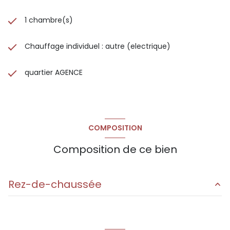
Géorisques du gouvernement. Surface CARREZ : 35 m²
1 chambre(s)
Chauffage individuel : autre (electrique)
quartier AGENCE
COMPOSITION
Composition de ce bien
Rez-de-chaussée
salon/séjour/cuisine
29.5 m²