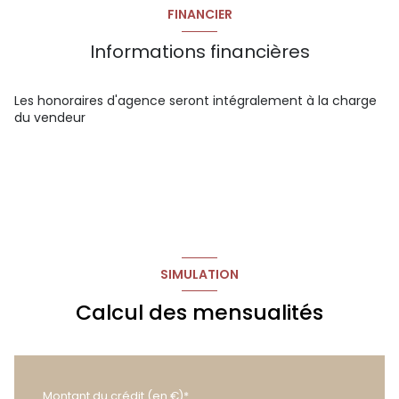
chambre 1
9.4 m²
FINANCIER
palier
2.8 m²
Informations financières
salle d'eau
3.3 m²
wc
0.7 m²
Les honoraires d'agence seront intégralement à la charge
du vendeur
mezzanine
4.7 m²
SIMULATION
Calcul des mensualités
Montant du crédit (en €)*