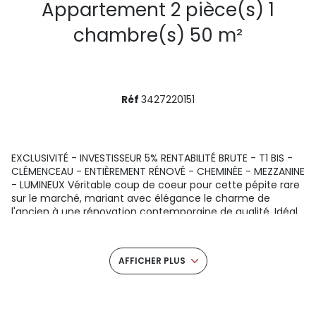
Appartement 2 pièce(s) 1
chambre(s) 50 m²
Réf
3427220151
EXCLUSIVITÉ - INVESTISSEUR 5% RENTABILITÉ BRUTE - T1 BIS -
CLÉMENCEAU - ENTIÈREMENT RÉNOVÉ - CHEMINÉE - MEZZANINE
- LUMINEUX Véritable coup de coeur pour cette pépite rare
sur le marché, mariant avec élégance le charme de
l'ancien à une rénovation contemporaine de qualité. Idéal
investisseur : loyer potentiel de 773 -/mois, offrant une
rentabilité brute de 5 %. Parfaitement situé à deux pas du
parc Clémenceau, ce magnifique T1 Bis en rez-de-
AFFICHER PLUS
chaussée développe une surface totale de 50 m² (35 m²
Carrez) et séduit dès l'entrée par son cachet exceptionnel.
Vous découvrirez une pièce de vie élégante de 28 m²,
baignée de lumière grâce à son exposition Ouest. La