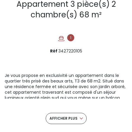
Appartement 3 pièce(s) 2
chambre(s) 68 m²
1
Réf
3427220105
Je vous propose en exclusivité un appartement dans le
quartier très prisé des beaux arts, T3 de 68 m2. Situé dans
une résidence fermée et sécurisée avec son jardin arboré,
cet appartement traversant est composé d'un séjour
lumineux orienté plein sud qui vous mène sur un balcon
filant orienté sud, où vous pourrez profiter des rayons du
soleil, d'une cuisine avec sa loggia attenante, de 2
chambres , d'une pièce dressing, d'une salle de bain, de
AFFICHER PLUS
toilettes séparés et d'un grand placard de rangement situé
dans le couloir. Cet appartement est vendu avec une
place de parking . Pose dans tout l'appartement d'un