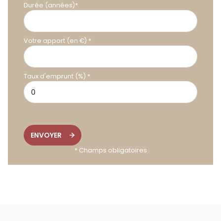
Durée (années)*
Votre apport (en €) *
Taux d'emprunt (%) *
ENVOYER
* Champs obligatoires