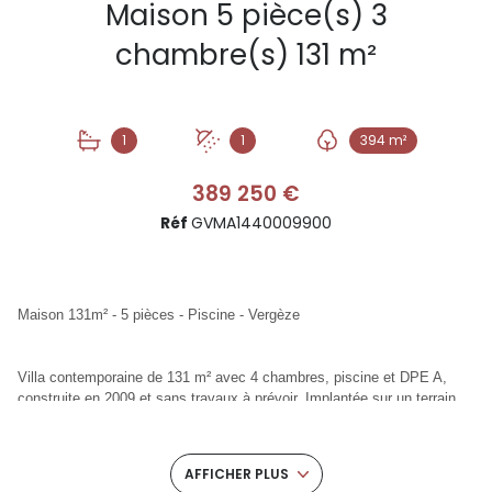
Maison 5 pièce(s) 3
chambre(s) 131 m²
1
1
394 m²
389 250 €
Réf
GVMA1440009900
Maison 131m² - 5 pièces - Piscine - Vergèze
Villa contemporaine de 131 m² avec 4 chambres, piscine et DPE A,
construite en 2009 et sans travaux à prévoir. Implantée sur un terrain
de 394 m², exposé nord-sud, dans un quartier résidentiel calme sans
copropriété.
À Vergèze, entre Nîmes et Montpellier, à 5 minutes de l’autoroute et de
AFFICHER PLUS
la gare, elle offre un cadre de vie paisible et connecté, idéal pour une