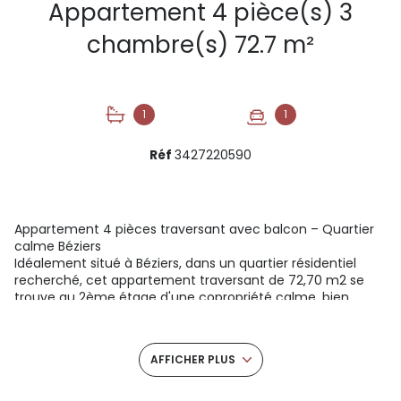
Appartement 4 pièce(s) 3
chambre(s) 72.7 m²
1
1
Réf
3427220590
Appartement 4 pièces traversant avec balcon – Quartier
calme Béziers
Idéalement situé à Béziers, dans un quartier résidentiel
recherché, cet appartement traversant de 72,70 m2 se
trouve au 2ème étage d'une copropriété calme, bien
entretenue et entourée d'espaces arborés. Vous profiterez
d'un cadre de vie paisible tout en restant proche du coeur
de la ville.
AFFICHER PLUS
L'appartement se compose d'un séjour lumineux, donnant
sur un balcon avec vue arboré. Trois belles chambres, une
cuisine moderne aménagée avec une loggia attenante