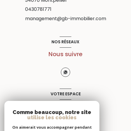
34070
Montpellier
0430781771
management@gb-immobilier.com
NOS RÉSEAUX
Nous suivre
VOTRE ESPACE
Espace propriétaire
Comme beaucoup, notre site
utilise les cookies
SE CONNECTER
On aimerait vous accompagner pendant