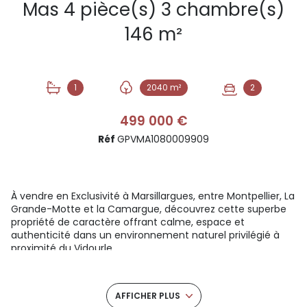
Mas 4 pièce(s) 3 chambre(s)
146 m²
1
2040 m²
2
499 000 €
Réf
GPVMA1080009909
À vendre en Exclusivité à Marsillargues, entre Montpellier, La
Grande-Motte et la Camargue, découvrez cette superbe
propriété de caractère offrant calme, espace et
authenticité dans un environnement naturel privilégié à
proximité du Vidourle.
Situé à seulement 5 minutes du centre de Marsillargues, 10
minutes des plages de La Grande-Motte et 20 minutes de
Montpellier, ce magnifique mas en pierre développe
AFFICHER PLUS
environ 146 m² habitables sur une parcelle arborée de près