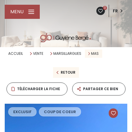
0
FR
MENU
ACCUEIL
VENTE
MARSILLARGUES
MAS
RETOUR
TÉLÉCHARGER LA FICHE
PARTAGER CE BIEN
EXCLUSIF
COUP DE COEUR