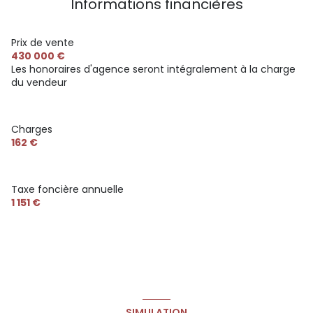
Informations financières
chambre 1
12.33 m²
salle d'eau
4.5 m²
Prix de vente
430 000 €
Les honoraires d'agence seront intégralement à la charge
du vendeur
Charges
162 €
Taxe foncière annuelle
1 151 €
SIMULATION