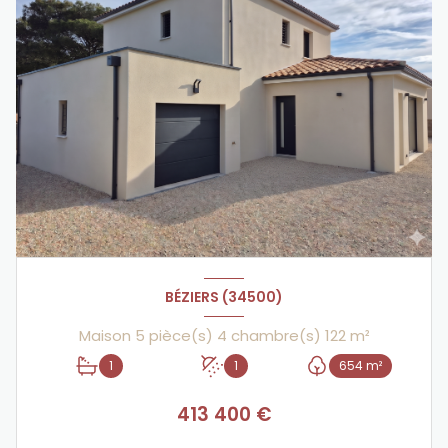
BÉZIERS (34500)
Maison 5 pièce(s) 4 chambre(s) 122 m²
1
1
654 m²
413 400 €