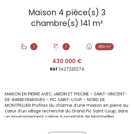
Maison 4 pièce(s) 3
chambre(s) 141 m²
1
1
380 m²
430 000 €
Réf
3427220274
MAISON EN PIERRE AVEC JARDIN ET PISCINE – SAINT-VINCENT-
DE-BARBEYRARGUES – PIC SAINT-LOUP – NORD DE
MONTPELLIER Profitez du charme d’une maison en pierre au
cœur d’un village recherché du Grand Pic Saint-Loup, dans
un environnement calme à proximité de Montpellier.
Située sur la commune de Saint-Vincent-de-
Barbeyrargues, cette maison issue d’un ancien corps de
ferme développe environ 141 m² habitables sur une