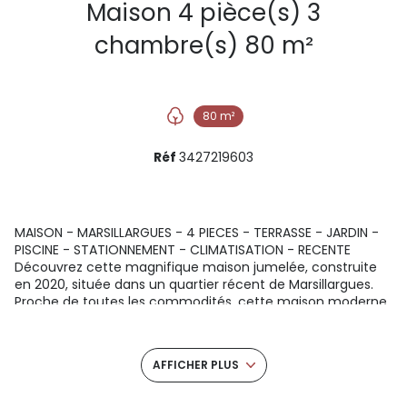
Maison 4 pièce(s) 3
chambre(s) 80 m²
80 m²
Réf
3427219603
MAISON - MARSILLARGUES - 4 PIECES - TERRASSE - JARDIN -
PISCINE - STATIONNEMENT - CLIMATISATION - RECENTE
Découvrez cette magnifique maison jumelée, construite
en 2020, située dans un quartier récent de Marsillargues.
Proche de toutes les commodités, cette maison moderne
de 80 m² est idéale pour une famille Ã la recherche de
confort et de praticité. - Rez-de-chaussée : Une grande
pièce Ã vivre lumineuse, composée d'une cuisine moderne
AFFICHER PLUS
avec un îlot central, parfaite pour les amateurs de cuisine
et d'un salon spacieux donnant directement sur un jardin
privatif de 80 m², idéal pour les moments de détente en