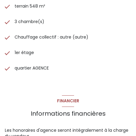
COMMERCES - COMMODITES - CONTEMPORAINE -
terrain 548 m²
GARANTIES - VOLUMES - PRESTATIONS - RARE - Les
informations sur les risques auxquels ce bien est exposé
sont disponibles sur le site Géorisques du gouvernement.
3 chambre(s)
Chauffage collectif : autre (autre)
1er étage
quartier AGENCE
FINANCIER
Informations financières
Les honoraires d'agence seront intégralement à la charge
du vendeur