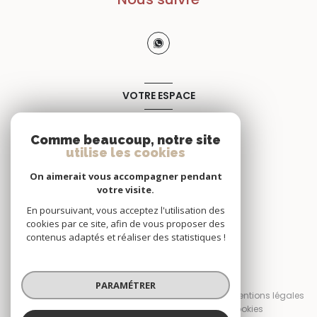
VOTRE ESPACE
Espace propriétaire
Comme beaucoup, notre site
utilise les cookies
SE CONNECTER
On aimerait vous accompagner pendant
votre visite.
En poursuivant, vous acceptez l'utilisation des
cookies par ce site, afin de vous proposer des
contenus adaptés et réaliser des statistiques !
© 2026 | Tous droits réservés
PARAMÉTRER
Nos honoraires
Nos partenaires
Mentions légales
Admin
Politique RGPD
Cookies