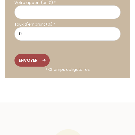
Votre apport (en €) *
Taux d'emprunt (%) *
ENVOYER
* Champs obligatoires