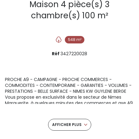
Maison 4 pièce(s) 3
chambre(s) 100 m²
548 m²
Réf
3427220028
PROCHE A9 - CAMPAGNE - PROCHE COMMERCES -
COMMODITES - CONTEMPORAINE - GARANTIES - VOLUMES -
PRESTATIONS - BELLE SURFACE - NIMES KW GUYLENE BERGE
Vous propose en exclusivité dans le secteur de Nimes
Marguerite, à quelques minutes des commerces et axe A9,
dans un environnement calme et naturel. Belle villa
contemporaine, d'une surface de plus de 100m² habitables
environ, 5 pièces, elle se compose en rez de jardin, d'un
AFFICHER PLUS
grand séjour avec cuisine ouverte sur séjour de 42m²
environ, d'une chambre parentale de 14m² avec une salle
d'eau et wc, des rangements, à l'étage, 2 chambres