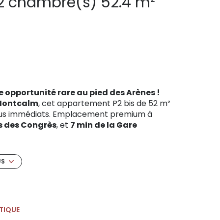
Appartement 3 pièce(s) 2 chambre(s) 52.4 m²
e opportunité rare au pied des Arènes !
 Montcalm
, cet appartement P2 bis de 52 m²
venus immédiats. Emplacement premium à
s des Congrès
, et
7 min de la Gare
 grâce à sa flexibilité :
US
€/mois
après rafraîchissement.
 La proximité immédiate des Arènes et du Palais
 l'année (tourisme et tourisme d'affaires).
es travaux de rafraîchissement. En rénovant,
TIQUE
-value immédiate
à la revente.