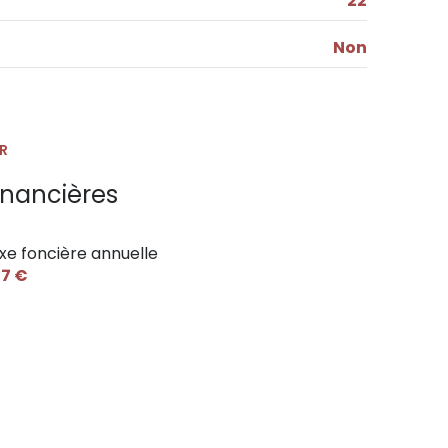
22
Non
R
inancières
xe foncière annuelle
7 €