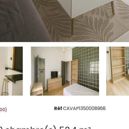
Réf
CAVAP1350008968
900)