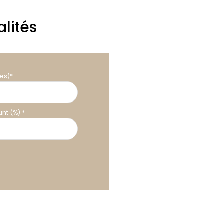
lités
es)*
nt (%) *