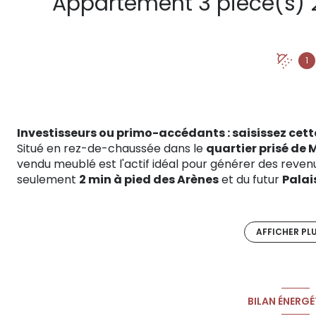
1
Investisseurs ou primo-accédants : saisissez cett
Situé en rez-de-chaussée dans le
quartier prisé de
vendu meublé est l'actif idéal pour générer des re
seulement
2 min à pied des Arènes
et du futur
Palai
SNCF/TGV
.
ANALYSE RENTABILITÉ & POTENTIEL
Ce bien est une véritable "pépite" pour les investisseurs
AFFICHER PL
Location Classique :
Potentiel de loyer jusqu'à
680 
Stratégie Airbnb / Courte Durée :
"Airbnb Friendly".
des Congrès garantit un taux d'occupation élevé toute
Valorisation Immédiate :
Le prix attractif intègre d
BILAN ÉNERGÉ
vous créez un
déficit foncier
intéressant et une
plus