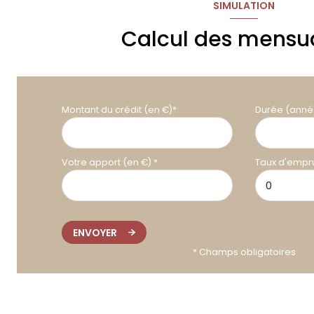
SIMULATION
Calcul des mensua
Montant du crédit (en €)*
Durée (anné
Votre apport (en €) *
Taux d'empru
ENVOYER
* Champs obligatoires