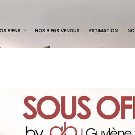
grammes Neufs
OS BIENS
NOS BIENS VENDUS
ESTIMATION
NO
obilier Professionnel