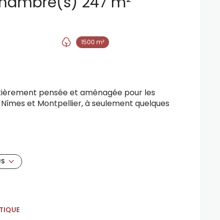
Maison 8 pièce(s) 6 chambre(s) 247 m²
1500 m²
ntièrement pensée et aménagée pour les
e Nîmes et Montpellier, à seulement quelques
e, complétés par une véranda attenante de 24
n cadre de vie unique alliant confort, élégance,
US
atériaux nobles et des prestations haut de
bilité réduite afin de garantir une parfaite
espace a été pensé pour faciliter les
TIQUE