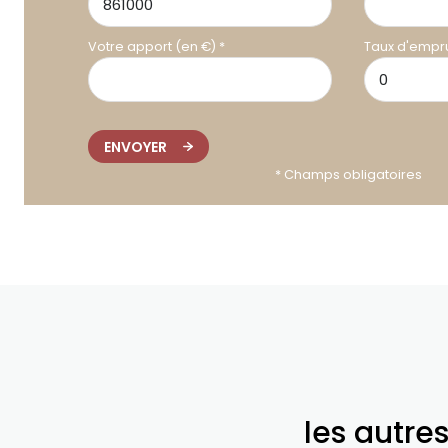
Votre apport (en €) *
Taux d'empru
ENVOYER
* Champs obligatoires
les autre