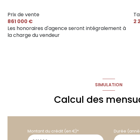
sejour
Prix de vente
Ta
cellier
861 000 €
2 
chambre
Les honoraires d'agence seront intégralement à
la charge du vendeur
chambre
suite parentale
salle de bain
WC
SIMULATION
dégagement
Calcul des mensua
studio indépendant
T3 indépendant
véranda
Montant du crédit (en €)*
Durée (anné