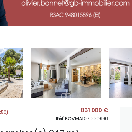
861 000 €
250)
Réf
BOVMA1070009196