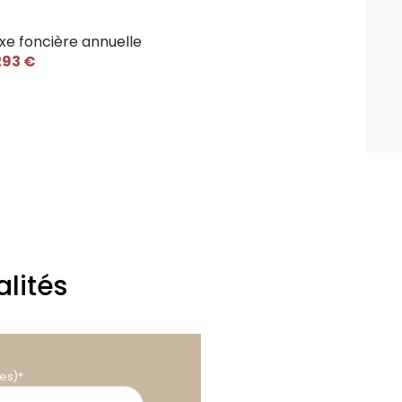
37.07 m²
xe foncière annuelle
6.85 m²
293 €
14.85 m²
11.54 m²
26.61 m²
10.40 m²
m²
3.40 m²
lités
19.47 m²
55.20 m²
m²
es)*