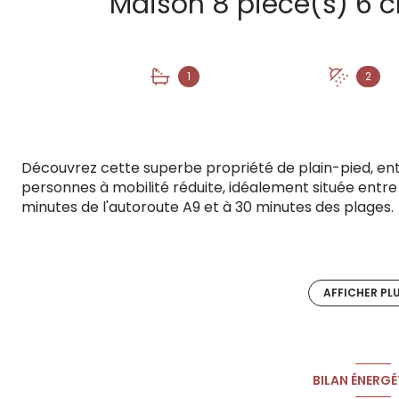
1
2
Découvrez cette superbe propriété de plain-pied, e
personnes à mobilité réduite, idéalement située entr
minutes de l'autoroute A9 et à 30 minutes des plages.
Développant environ 160 m² pour la maison principal
m² ouverte sur la pièce de vie, cette propriété offre u
accessibilité et potentiel de rentabilité locative.
AFFICHER PL
La maison principale, entièrement rénovée avec des m
gamme, a été conçue pour accueillir les personnes à mo
autonomie et un confort optimal au quotidien. Chaque 
BILAN ÉNERGÉ
déplacements sans compromis sur l'esthétique.