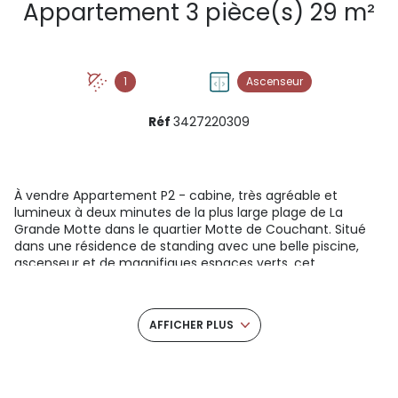
Appartement 3 pièce(s) 29 m²
1
Ascenseur
Réf
3427220309
À vendre Appartement P2 - cabine, très agréable et
lumineux à deux minutes de la plus large plage de La
Grande Motte dans le quartier Motte de Couchant. Situé
dans une résidence de standing avec une belle piscine,
ascenseur et de magnifiques espaces verts, cet
appartement type P2 cabine (avec une fenêtre qui donne
vers la terrasse) se trouve au 2- et dernier étage. Il
bénéficie d'un environnement calme et d'une vue
AFFICHER PLUS
entièrement dégagée, sans vis-à-vis. l'appartement se
compose : - d'un séjour lumineux ouvert sur une grande
terrasse faisant le tour du logement, - d'une kitchenette
parfaitement équipée (réfrigérateur, lave-vaisselle,