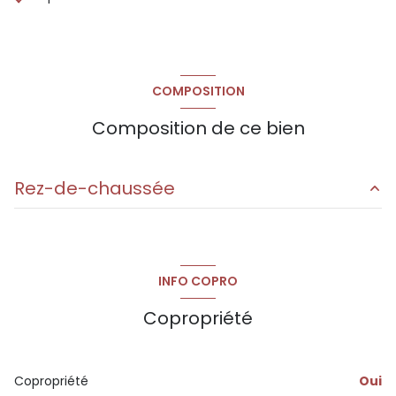
COMPOSITION
Composition de ce bien
Rez-de-chaussée
chambre 1
5.19 m²
salon
14.81 m²
INFO COPRO
chambre 1
3.45 m²
Copropriété
entrée
2.39 m²
balcon
14.5 m²
Copropriété
Oui
sdb
2.34 m²