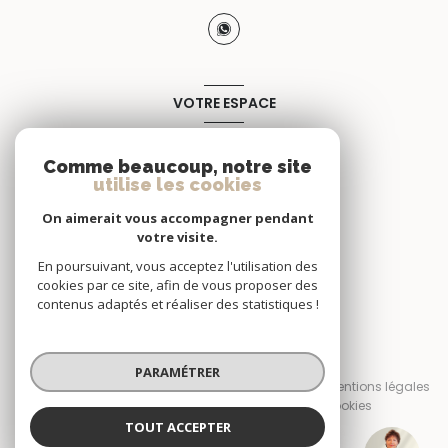
VOTRE ESPACE
Espace propriétaire
Comme beaucoup, notre site
utilise les cookies
SE CONNECTER
On aimerait vous accompagner pendant
votre visite.
En poursuivant, vous acceptez l'utilisation des
cookies par ce site, afin de vous proposer des
contenus adaptés et réaliser des statistiques !
© 2026 | Tous droits réservés
PARAMÉTRER
Nos honoraires
Nos partenaires
Mentions légales
Admin
Politique RGPD
Cookies
TOUT ACCEPTER
Réalisé par :
Diana PEREZ