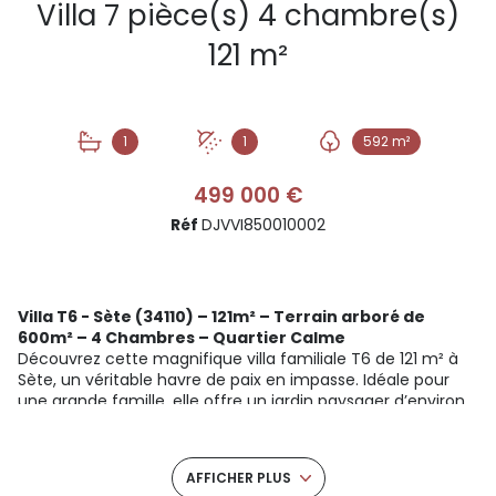
Villa 7 pièce(s) 4 chambre(s)
121 m²
1
1
592 m²
499 000 €
Réf
DJVVI850010002
Villa T6 - Sète (34110) – 121m²
– Terrain arboré de
600m² – 4 Chambres – Quartier Calme
Découvrez cette magnifique villa familiale T6 de 121 m² à
Sète, un véritable havre de paix en impasse. Idéale pour
une grande famille, elle offre un jardin paysager d’environ
600 m², 4 chambres et un vaste stationnement, le tout
dans un quartier calme et recherché proche du centre.
DESCRIPTION DU BIEN
AFFICHER PLUS
Caractéristiques de base :
Maison individuelle (Villa T7)