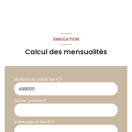
maintenant :
dégagement 1
1.4 m²
Jean-Pierre Demollière E.I.
07.68.94.82.10
chaufferie
1.4 m²
(Agent commercial RSAC 941695579)
Agence Guylène Bergé Immobilier
SIMULATION
Calcul des mensualités
Montant du crédit (en €)*
Durée (années)*
Votre apport (en €) *