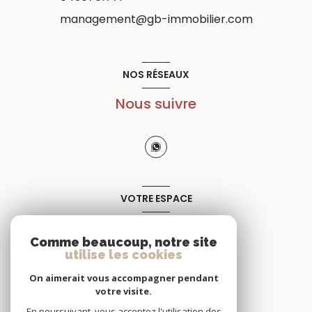
management@gb-immobilier.com
NOS RÉSEAUX
Nous suivre
VOTRE ESPACE
Espace propriétaire
Comme beaucoup, notre site
utilise les cookies
SE CONNECTER
On aimerait vous accompagner pendant
votre visite.
En poursuivant, vous acceptez l'utilisation des