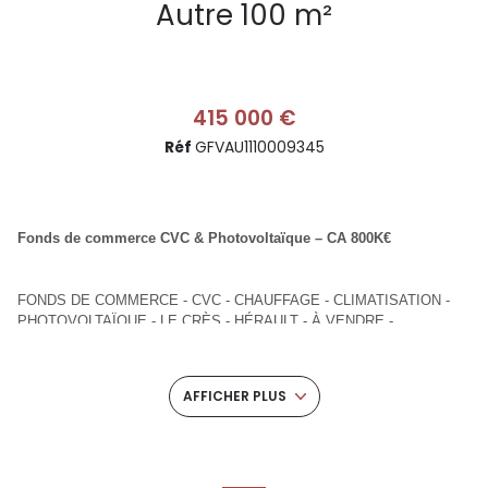
Autre 100 m²
415 000 €
Réf
GFVAU1110009345
Fonds de commerce CVC & Photovoltaïque – CA 800K€
FONDS DE COMMERCE - CVC - CHAUFFAGE - CLIMATISATION -
PHOTOVOLTAÏQUE - LE CRÈS - HÉRAULT - À VENDRE -
ENTREPRISE BTP - TRANSITION ÉNERGÉTIQUE - CROISSANCE
AFFICHER PLUS
Opportunité rare : fonds de commerce CVC & Photovoltaïque,
entreprise structurée et en pleine croissance, idéalement implantée aux
portes de Montpellier.