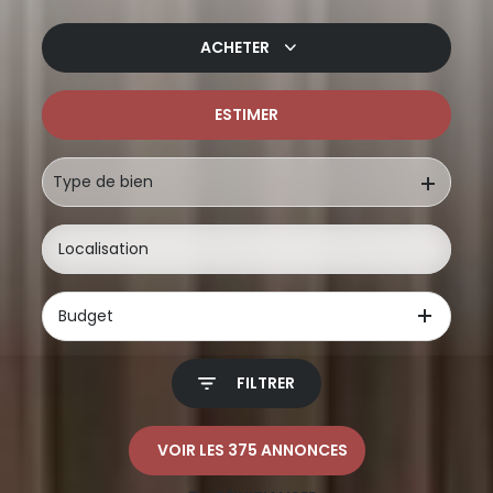
ACHETER
ESTIMER
De l'ancien
De l'immo pro
Type de bien
Budget
FILTRER
VOIR LES
375
ANNONCES